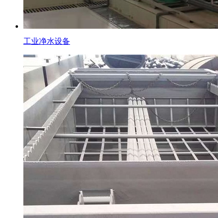
工业净水设备