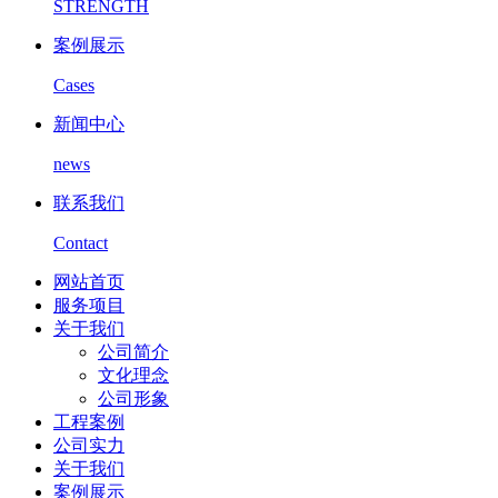
STRENGTH
案例展示
Cases
新闻中心
news
联系我们
Contact
网站首页
服务项目
关于我们
公司简介
文化理念
公司形象
工程案例
公司实力
关于我们
案例展示