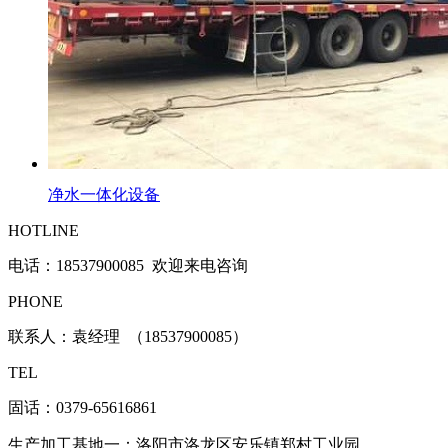
净水一体化设备
HOTLINE
电话：
18537900085 欢迎来电咨询
PHONE
联系人：袁经理 （18537900085）
TEL
固话：0379-65616861
生产加工基地一：洛阳市洛龙区安乐镇郑村工业园